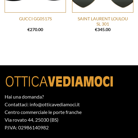
SAINT LAURENT LOULOU
GUCCI GG0517S
SL 301
€
270.00
€
345.00
Hai una domanda?
Contattaci: info@otticavediamoci.it
Centro commerciale le porte franche
Via rovato 44, 25030 (BS)
P.IVA: 02986140982