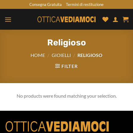
Skip
Consegna Gratuita
Termini di restituzione
to
content
Religioso
HOME
/
GIOIELLI
/
RELIGIOSO
FILTER
No products were found matching your selection.