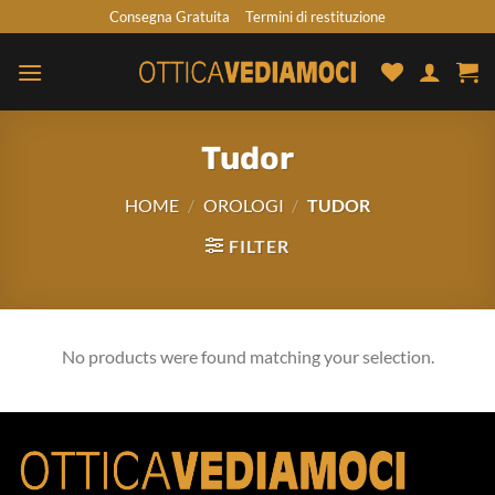
Skip
Consegna Gratuita
Termini di restituzione
to
content
Tudor
HOME
/
OROLOGI
/
TUDOR
FILTER
No products were found matching your selection.