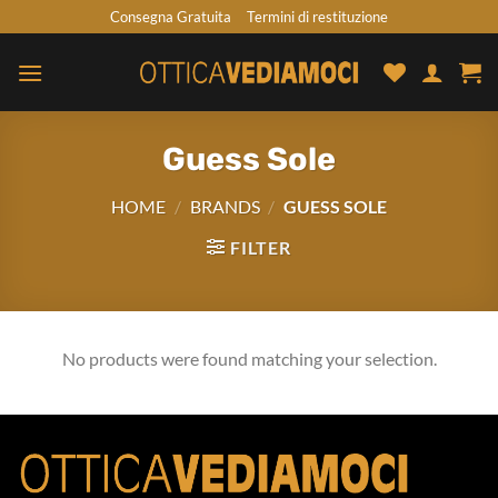
Skip
Consegna Gratuita
Termini di restituzione
to
content
Guess Sole
HOME
/
BRANDS
/
GUESS SOLE
FILTER
No products were found matching your selection.