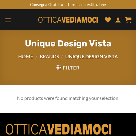
Skip
Consegna Gratuita
Termini di restituzione
to
content
Unique Design Vista
HOME
/
BRANDS
/
UNIQUE DESIGN VISTA
FILTER
No products were found matching your selection.