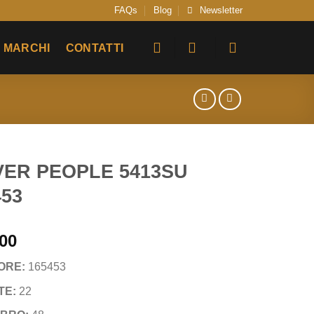
FAQs
Blog
Newsletter
MARCHI
CONTATTI
VER PEOPLE 5413SU
453
00
ORE:
165453
TE:
22