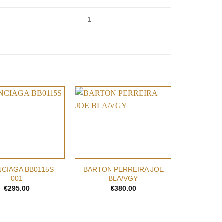
1
Add to
Add to
wishlist
wishlist
+
+
NCIAGA BB0115S
BARTON PERREIRA JOE
LOEWE L
001
BLA/VGY
€
€
295.00
€
380.00