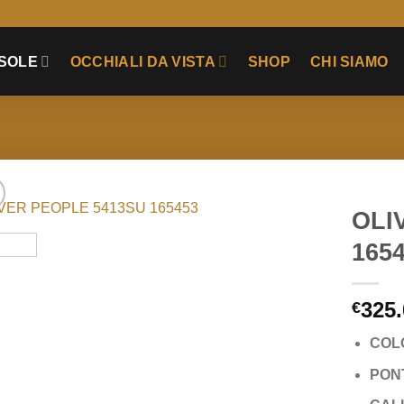
 SOLE
OCCHIALI DA VISTA
SHOP
CHI SIAMO
OLI
165
Add to
wishlist
325.
€
COL
PON