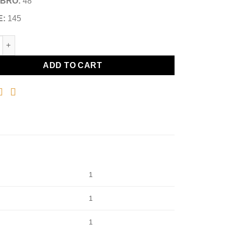
IBRO:
48
E:
145
PEOPLE 5413SU 165453 quantity
ADD TO CART
1
1
1