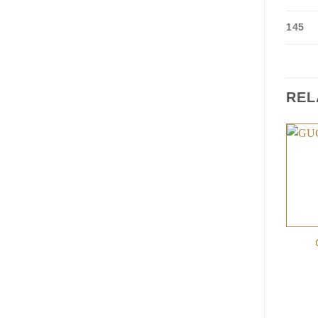
145
REL
+