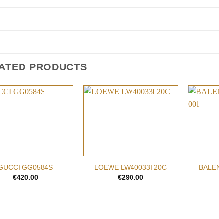
ATED PRODUCTS
Add to
Add to
wishlist
wishlist
+
+
BALE
GUCCI GG0584S
LOEWE LW40033I 20C
€
420.00
€
290.00