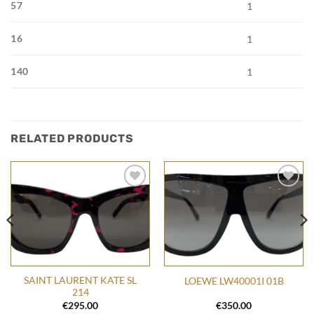
57
1
16
1
140
1
RELATED PRODUCTS
Add to
Add to
wishlist
wishlist
SAINT LAURENT KATE SL
LOEWE LW40001I 01B
214
€
295.00
€
350.00