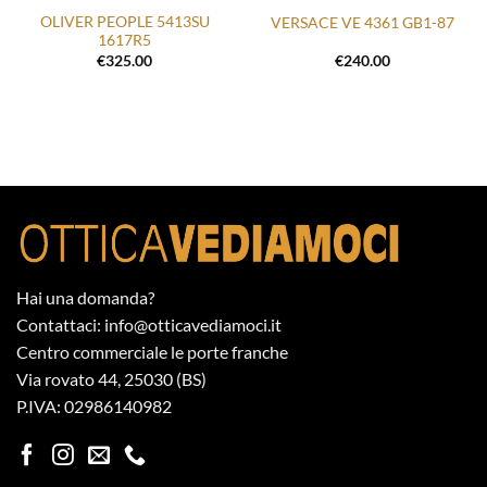
OLIVER PEOPLE 5413SU
VERSACE VE 4361 GB1-87
1617R5
€
325.00
€
240.00
Hai una domanda?
Contattaci: info@otticavediamoci.it
Centro commerciale le porte franche
Via rovato 44, 25030 (BS)
P.IVA: 02986140982