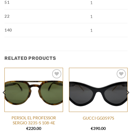
51
1
22
1
140
1
RELATED PRODUCTS
Add to
Add to
wishlist
wishlist
PERSOL EL PROFESSOR
GUCCI GG0597S
SERGIO 3235-S 108-4E
€
220.00
€
390.00