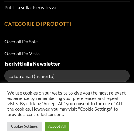
Politica sulla riservatezza
CATEGORIE DI PRODOTTI
Occhiali Da Sole
Occhiali Da Vista
Iscriviti alla Newsletter
We use cookies on our website to give you the most relevant
experience by remembering your preferences and repeat
visits. By clicking “Accept All”, you consent to the use of ALL
the cookies. However, you may visit "Cookie Settings" to
provide a controlled consent.
FAQS
BLOG
Cookie Settings
Accept All
Copyright 2026 © Ottica Vediamoci | Tutti i diritti riservati |
TRLS